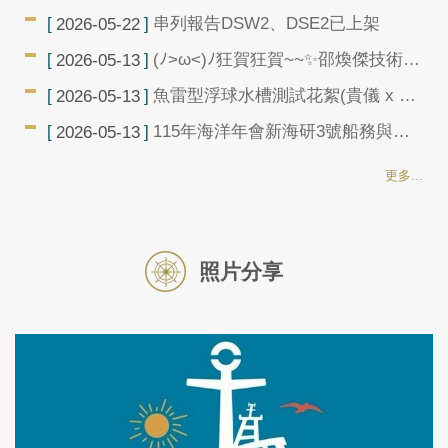
沉積物收集器收集的樣本
串列報告DSW2、DSE2已上架
2026-05-22
(ﾉ>ω<)ﾉ狂賀狂賀~~✨邵煥傑技術員
2026-05-13
榮獲海洋學會探測貢獻獎 ⁽⁽ଘ( ˙꒳˙
魚雷型浮球水槽測試花絮(貴儀 x 水
2026-05-13
)ଓ⁾⁾
下載具研發中心)
115年海洋年會新海研3號船務與貴
2026-05-13
儀中心綜合報告
更多...
照片分享
(ﾉ>ω<)ﾉ狂賀狂賀~~✨邵煥傑技術員榮獲海洋
學會探測貢獻獎 ⁽⁽ଘ( ˙꒳˙ )ଓ⁾⁾