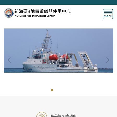
跳
到
主
要
內
容
區